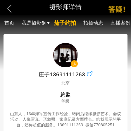
摄影师详情
茄子约拍
首页
我是摄影狮
拍摄动态
直播案例
庄子13691111263
北京
总监
等级
山东人，16年海军宣传工作经验，转岗后继续摄影艺术。会议
活动、人像写真、形象照、家庭纪录方面擅长。给我展示的平
台，还你超值的服务。13691111263. 微信770805251