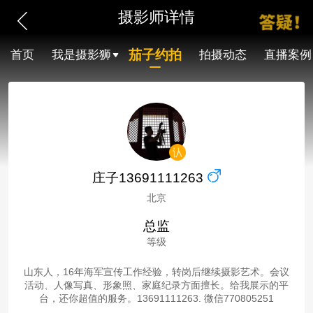
摄影师详情
茄子约拍
首页
我是摄影狮
拍摄动态
直播案例
庄子13691111263
北京
总监
等级
山东人，16年海军宣传工作经验，转岗后继续摄影艺术。会议
活动、人像写真、形象照、家庭纪录方面擅长。给我展示的平
台，还你超值的服务。13691111263. 微信770805251