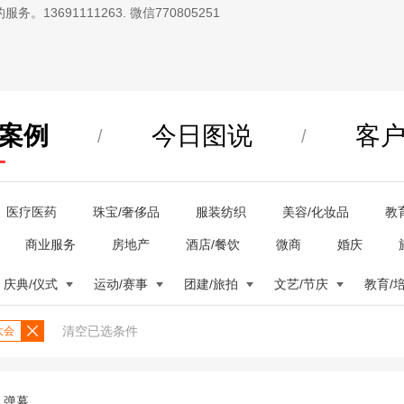
13691111263. 微信770805251
案例
今日图说
客
/
/
医疗医药
珠宝/奢侈品
服装纺织
美容/化妆品
教
商业服务
房地产
酒店/餐饮
微商
婚庆
庆典/仪式
运动/赛事
团建/旅拍
文艺/节庆
教育/
清空已选条件
大会
弹幕