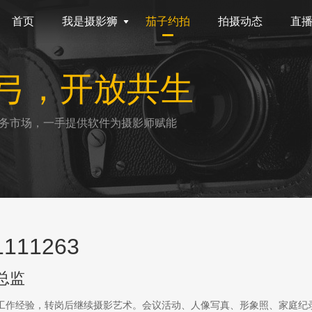
首页
我是摄影狮
茄子约拍
拍摄动态
直
弓，开放共生
务市场，一手提供软件为摄影师赋能
111263
总监
传工作经验，转岗后继续摄影艺术。会议活动、人像写真、形象照、家庭纪