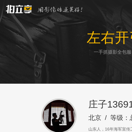
左右开
一手抓摄影全包服
庄子13691
北京
/
等级：
山东人，16年海军宣