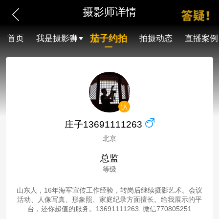
摄影师详情
茄子约拍
首页
我是摄影狮
拍摄动态
直播案例
庄子13691111263
北京
总监
等级
山东人，16年海军宣传工作经验，转岗后继续摄影艺术。会议
活动、人像写真、形象照、家庭纪录方面擅长。给我展示的平
台，还你超值的服务。13691111263. 微信770805251