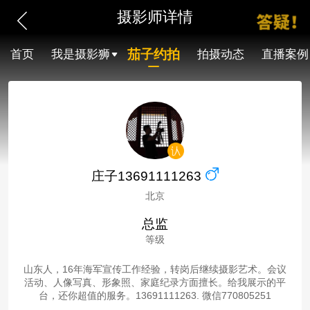
摄影师详情
茄子约拍
首页
我是摄影狮
拍摄动态
直播案例
庄子13691111263
北京
总监
等级
山东人，16年海军宣传工作经验，转岗后继续摄影艺术。会议
活动、人像写真、形象照、家庭纪录方面擅长。给我展示的平
台，还你超值的服务。13691111263. 微信770805251