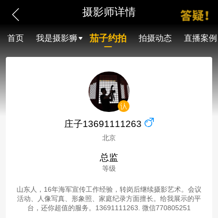
摄影师详情
茄子约拍
首页
我是摄影狮
拍摄动态
直播案例
庄子13691111263
北京
总监
等级
山东人，16年海军宣传工作经验，转岗后继续摄影艺术。会议
活动、人像写真、形象照、家庭纪录方面擅长。给我展示的平
台，还你超值的服务。13691111263. 微信770805251