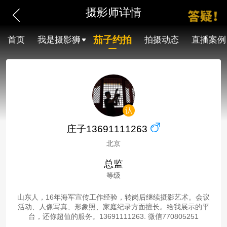
摄影师详情
茄子约拍
首页
我是摄影狮
拍摄动态
直播案例
庄子13691111263
北京
总监
等级
山东人，16年海军宣传工作经验，转岗后继续摄影艺术。会议
活动、人像写真、形象照、家庭纪录方面擅长。给我展示的平
台，还你超值的服务。13691111263. 微信770805251