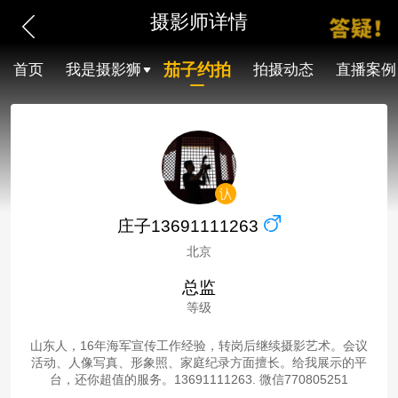
摄影师详情
茄子约拍
首页
我是摄影狮
拍摄动态
直播案例
庄子13691111263
北京
总监
等级
山东人，16年海军宣传工作经验，转岗后继续摄影艺术。会议
活动、人像写真、形象照、家庭纪录方面擅长。给我展示的平
台，还你超值的服务。13691111263. 微信770805251