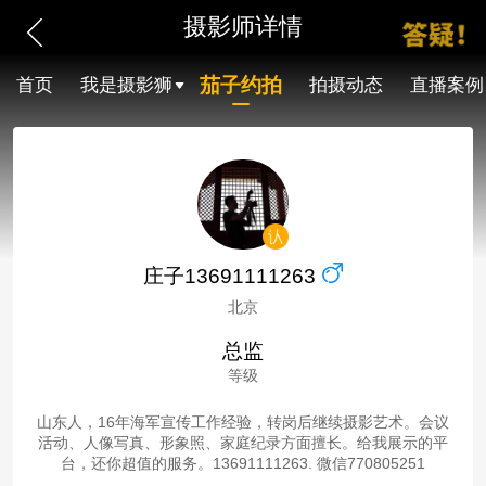
摄影师详情
茄子约拍
首页
我是摄影狮
拍摄动态
直播案例
庄子13691111263
北京
总监
等级
山东人，16年海军宣传工作经验，转岗后继续摄影艺术。会议
活动、人像写真、形象照、家庭纪录方面擅长。给我展示的平
台，还你超值的服务。13691111263. 微信770805251