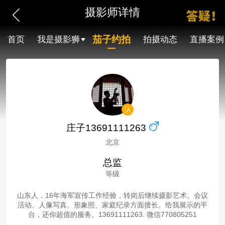
摄影师详情
茄子约拍
首页
我是摄影狮
拍摄动态
直播案例
庄子13691111263
北京
总监
等级
山东人，16年海军宣传工作经验，转岗后继续摄影艺术。会议
活动、人像写真、形象照、家庭纪录方面擅长。给我展示的平
台，还你超值的服务。13691111263. 微信770805251