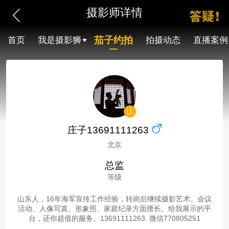
摄影师详情
茄子约拍
首页
我是摄影狮
拍摄动态
直播案例
庄子13691111263
北京
总监
等级
山东人，16年海军宣传工作经验，转岗后继续摄影艺术。会议
活动、人像写真、形象照、家庭纪录方面擅长。给我展示的平
台，还你超值的服务。13691111263. 微信770805251