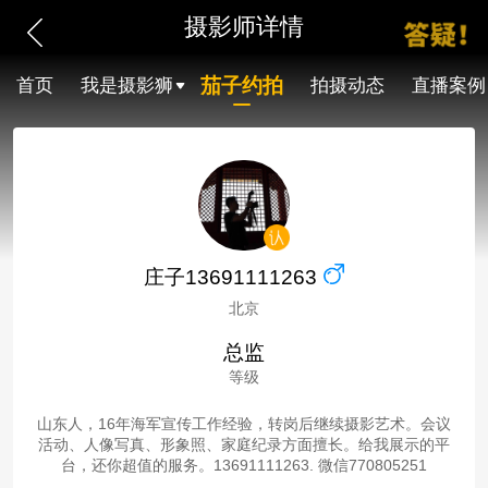
摄影师详情
茄子约拍
首页
我是摄影狮
拍摄动态
直播案例
庄子13691111263
北京
总监
等级
山东人，16年海军宣传工作经验，转岗后继续摄影艺术。会议
活动、人像写真、形象照、家庭纪录方面擅长。给我展示的平
台，还你超值的服务。13691111263. 微信770805251