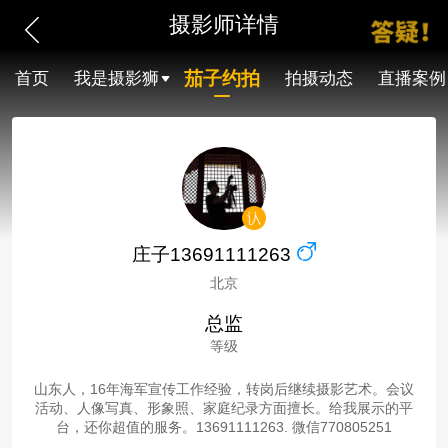
摄影师详情
茄子约拍
首页
我是摄影狮
拍摄动态
直播案例
庄子13691111263
北京
总监
等级
山东人，16年海军宣传工作经验，转岗后继续摄影艺术。会议
活动、人像写真、形象照、家庭纪录方面擅长。给我展示的平
台，还你超值的服务。13691111263. 微信770805251