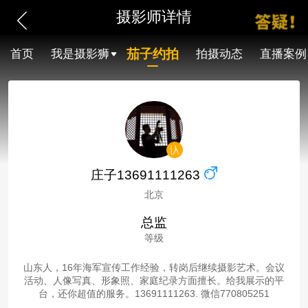
摄影师详情
茄子约拍
首页
我是摄影狮
拍摄动态
直播案例
庄子13691111263
北京
总监
等级
山东人，16年海军宣传工作经验，转岗后继续摄影艺术。会议
活动、人像写真、形象照、家庭纪录方面擅长。给我展示的平
台，还你超值的服务。13691111263. 微信770805251