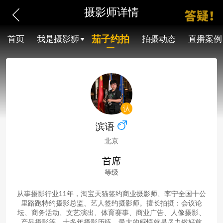
摄影师详情
茄子约拍
首页
我是摄影狮
拍摄动态
直播案例
滨语
北京
首席
等级
从事摄影行业11年，淘宝天猫签约商业摄影师、李宁全国十公
里路跑特约摄影总监、艺人签约摄影师。擅长拍摄：会议论
坛、商务活动、文艺演出、体育赛事、商业广告、人像摄影、
产品摄影等。十多年摄影历练，最大的感悟就是尽力做好前