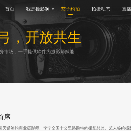
首页
我是摄影狮
茄子约拍
拍摄动态
直
弓，开放共生
务市场，一手提供软件为摄影师赋能
首席
淘宝天猫签约商业摄影师、李宁全国十公里路跑特约摄影总监、艺人签约摄