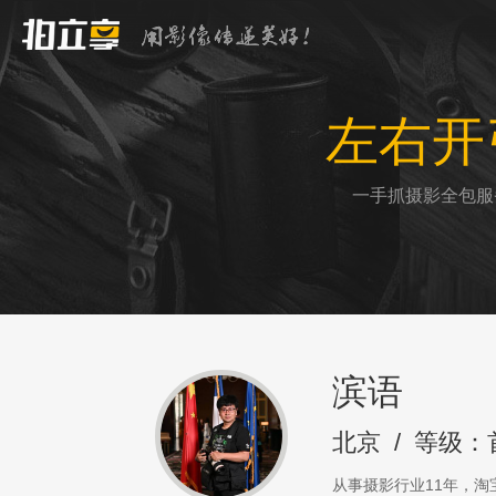
左右开
一手抓摄影全包服
滨语
北京
/
等级：
从事摄影行业11年，