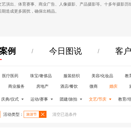
文艺演出、体育赛事、商业广告、人像摄影、产品摄影等。十多年摄影历
后期造成更多困扰，确保出精品。
案例
今日图说
客
/
/
医疗医药
珠宝/奢侈品
服装纺织
美容/化妆品
教
商业服务
房地产
酒店/餐饮
微商
婚庆
庆典/仪式
运动/赛事
团建/旅拍
文艺/节庆
教育/
活动类型：
清空已选条件
旅游节