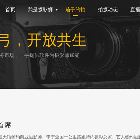
首页
我是摄影狮
茄子约拍
拍摄动态
直
弓，开放共生
务市场，一手提供软件为摄影师赋能
首席
淘宝天猫签约商业摄影师、李宁全国十公里路跑特约摄影总监、艺人签约摄