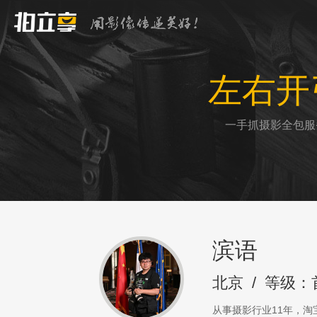
左右开
一手抓摄影全包服
滨语
北京
/
等级：
从事摄影行业11年，