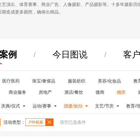
文艺演出、体育赛事、商业广告、人像摄影、产品摄影等。十多年摄影历
后期造成更多困扰，确保出精品。
案例
今日图说
客
/
/
医疗医药
珠宝/奢侈品
服装纺织
美容/化妆品
教
商业服务
房地产
酒店/餐饮
微商
婚庆
庆典/仪式
运动/赛事
团建/旅拍
文艺/节庆
教育/
活动类型：
清空已选条件
户外拓展