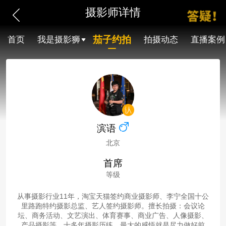
摄影师详情
茄子约拍
首页
我是摄影狮
拍摄动态
直播案例
滨语
北京
首席
等级
从事摄影行业11年，淘宝天猫签约商业摄影师、李宁全国十公
里路跑特约摄影总监、艺人签约摄影师。擅长拍摄：会议论
坛、商务活动、文艺演出、体育赛事、商业广告、人像摄影、
产品摄影等。十多年摄影历练，最大的感悟就是尽力做好前