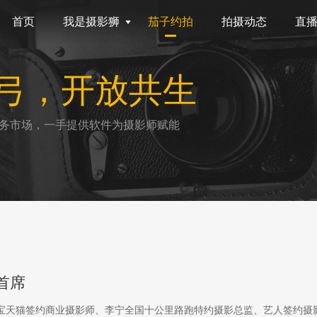
首页
我是摄影狮
茄子约拍
拍摄动态
直
弓，开放共生
务市场，一手提供软件为摄影师赋能
首席
淘宝天猫签约商业摄影师、李宁全国十公里路跑特约摄影总监、艺人签约摄