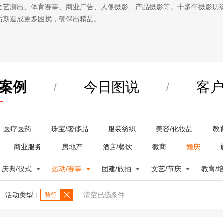
文艺演出、体育赛事、商业广告、人像摄影、产品摄影等。十多年摄影历
后期造成更多困扰，确保出精品。
案例
今日图说
客
/
/
医疗医药
珠宝/奢侈品
服装纺织
美容/化妆品
教
商业服务
房地产
酒店/餐饮
微商
婚庆
庆典/仪式
运动/赛事
团建/旅拍
文艺/节庆
教育/
活动类型：
清空已选条件
骑行