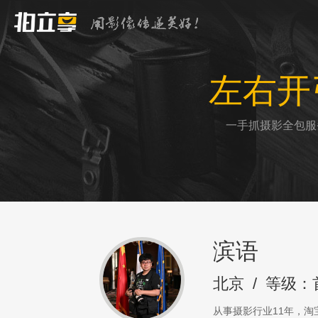
左右开
一手抓摄影全包服
滨语
北京
/
等级：
从事摄影行业11年，