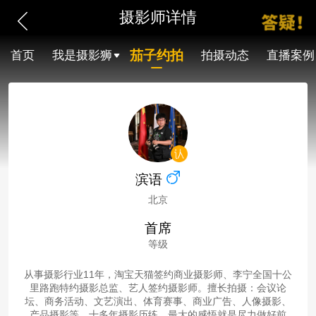
摄影师详情
茄子约拍
首页
我是摄影狮
拍摄动态
直播案例
滨语
北京
首席
等级
从事摄影行业11年，淘宝天猫签约商业摄影师、李宁全国十公
里路跑特约摄影总监、艺人签约摄影师。擅长拍摄：会议论
坛、商务活动、文艺演出、体育赛事、商业广告、人像摄影、
产品摄影等。十多年摄影历练，最大的感悟就是尽力做好前