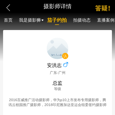
摄影师详情
茄子约拍
首页
我是摄影狮
拍摄动态
直播案例
安洪志
广东-广州
总监
等级
2016百威推广活动摄影师，华为p10上市发布专用摄影师，腾
讯云校园推广摄影师，2018印尼雅加达亚运会组委签约摄影师