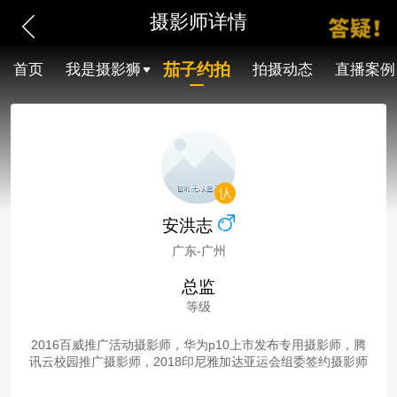
摄影师详情
茄子约拍
首页
我是摄影狮
拍摄动态
直播案例
安洪志
广东-广州
总监
等级
2016百威推广活动摄影师，华为p10上市发布专用摄影师，腾
讯云校园推广摄影师，2018印尼雅加达亚运会组委签约摄影师