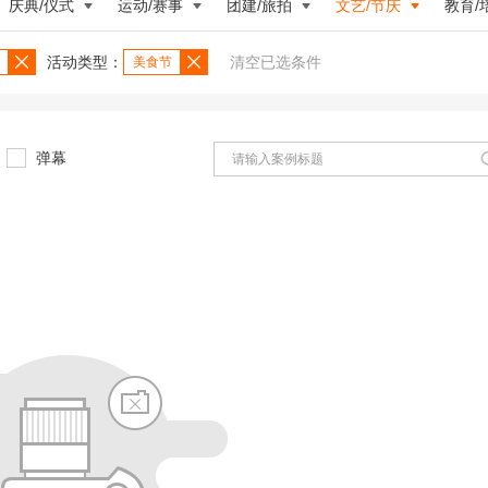
庆典/仪式
运动/赛事
团建/旅拍
文艺/节庆
教育/
活动类型：
清空已选条件
美食节
弹幕