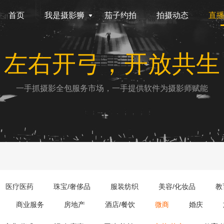
首页
我是摄影狮
茄子约拍
拍摄动态
直
左右开弓，开放共生
一手抓摄影全包服务市场，一手提供软件为摄影师赋能
医疗医药
珠宝/奢侈品
服装纺织
美容/化妆品
教
商业服务
房地产
酒店/餐饮
微商
婚庆