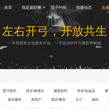
首页
我是摄影狮
茄子约拍
拍摄动态
直
左右开弓，开放共生
一手抓摄影全包服务市场，一手提供软件为摄影师赋能
医疗医药
珠宝/奢侈品
服装纺织
美容/化妆品
教
商业服务
房地产
酒店/餐饮
微商
婚庆