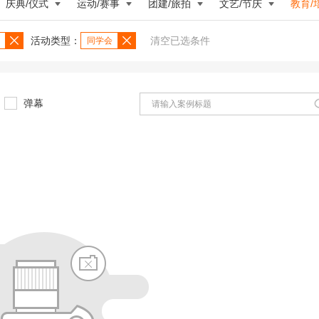
庆典/仪式
运动/赛事
团建/旅拍
文艺/节庆
教育/
活动类型：
清空已选条件
同学会
弹幕