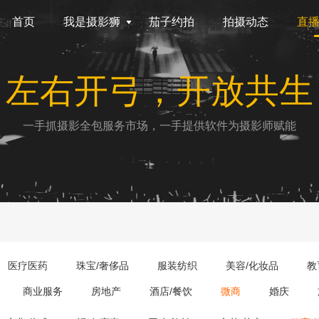
首页
我是摄影狮
茄子约拍
拍摄动态
直
左右开弓，开放共生
一手抓摄影全包服务市场，一手提供软件为摄影师赋能
医疗医药
珠宝/奢侈品
服装纺织
美容/化妆品
教
商业服务
房地产
酒店/餐饮
微商
婚庆