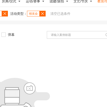
庆典/仪式
运动/赛事
团建/旅拍
文艺/节庆
教育/
活动类型：
清空已选条件
校友会
弹幕