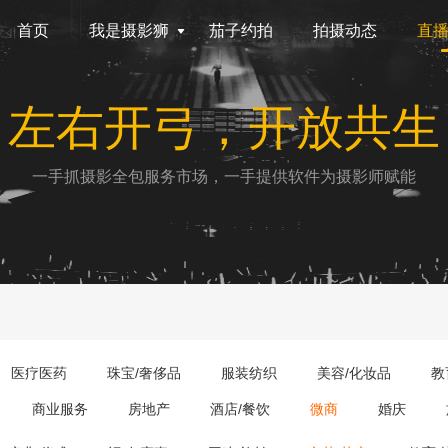
首页
我是摄影狮
茄子约拍
拍摄动态
直
左右开弓，开放共生
一手抓摄影全包服务市场，一手提供软件为摄影师赋能
医疗医药
珠宝/奢侈品
服装纺织
美容/化妆品
教
商业服务
房地产
酒店/餐饮
微商
婚庆