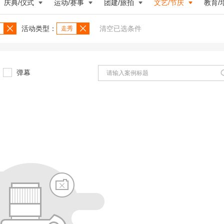
庆典/仪式
运动/赛事
团建/旅拍
文艺/节庆
教育/
活动类型：
清空已选条件
走秀
弹幕