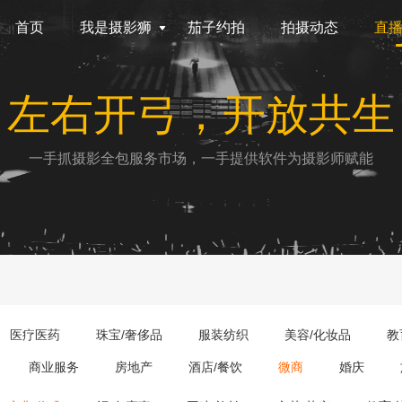
首页
我是摄影狮
茄子约拍
拍摄动态
直
左右开弓，开放共生
一手抓摄影全包服务市场，一手提供软件为摄影师赋能
医疗医药
珠宝/奢侈品
服装纺织
美容/化妆品
教
商业服务
房地产
酒店/餐饮
微商
婚庆