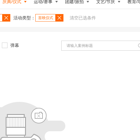
庆典/仪式
运动/赛事
团建/旅拍
文艺/节庆
教育/
活动类型：
清空已选条件
首映仪式
弹幕