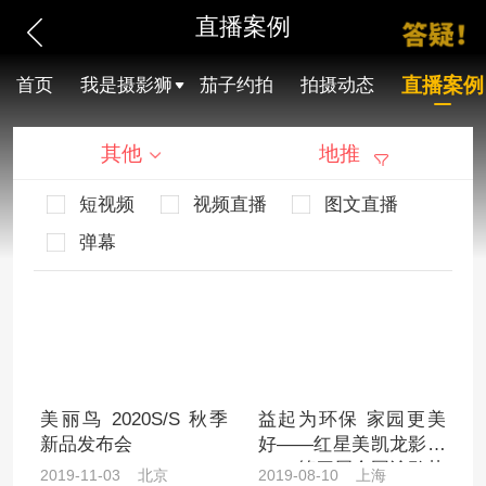
直播案例
直播案例
首页
我是摄影狮
茄子约拍
拍摄动态
其他
地推
短视频
视频直播
图文直播
弹幕
美丽鸟 2020S/S 秋季
益起为环保 家园更美
新品发布会
好——红星美凯龙影业
2019第四届全国涂鸦节
2019-11-03 北京
2019-08-10 上海