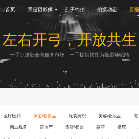
首页
我是摄影狮
茄子约拍
拍摄动态
直
左右开弓，开放共生
一手抓摄影全包服务市场，一手提供软件为摄影师赋能
医疗医药
珠宝/奢侈品
服装纺织
美容/化妆品
教
商业服务
房地产
酒店/餐饮
微商
婚庆