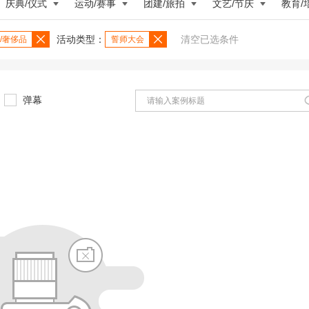
庆典/仪式
运动/赛事
团建/旅拍
文艺/节庆
教育/
活动类型：
清空已选条件
/奢侈品
誓师大会
弹幕