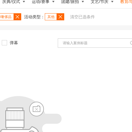
庆典/仪式
运动/赛事
团建/旅拍
文艺/节庆
教育/
活动类型：
清空已选条件
/奢侈品
其他
弹幕