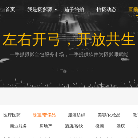
首页
我是摄影狮
茄子约拍
拍摄动态
直
左右开弓，开放共生
一手抓摄影全包服务市场，一手提供软件为摄影师赋能
医疗医药
珠宝/奢侈品
服装纺织
美容/化妆品
教
商业服务
房地产
酒店/餐饮
微商
婚庆