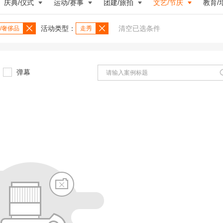
庆典/仪式
运动/赛事
团建/旅拍
文艺/节庆
教育/
活动类型：
清空已选条件
/奢侈品
走秀
弹幕