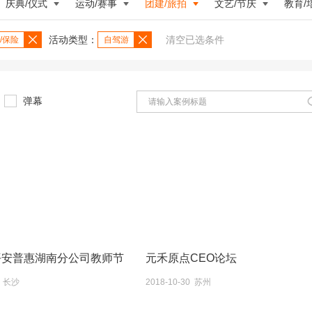
庆典/仪式
运动/赛事
团建/旅拍
文艺/节庆
教育/
活动类型：
清空已选条件
/保险
自驾游
弹幕
年平安普惠湖南分公司教师节
元禾原点CEO论坛
8 长沙
2018-10-30 苏州