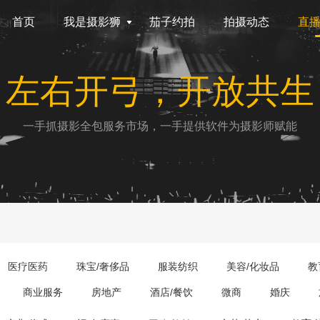
首页
我是摄影狮
茄子约拍
拍摄动态
直
左右开弓，开放共生
一手抓摄影全包服务市场，一手提供软件为摄影师赋能
医疗医药
珠宝/奢侈品
服装纺织
美容/化妆品
教
商业服务
房地产
酒店/餐饮
微商
婚庆