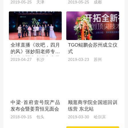
2019-05-25 天津
2019-05-25 成都
全球直播《吹吧，四月
TGO鲲鹏会苏州成立仪
的风》张妙阳老师专场
式
朗诵会暨湖南语言力量
2019-04-27 长沙
2019-03-23 苏州
两院启动发布会
中梁·首府壹号院产品
顺逛商学院全国巡回训
发布会暨姜育恒见面会
练营 东北站
2018-09-15 包头
2019-03-30 哈尔滨