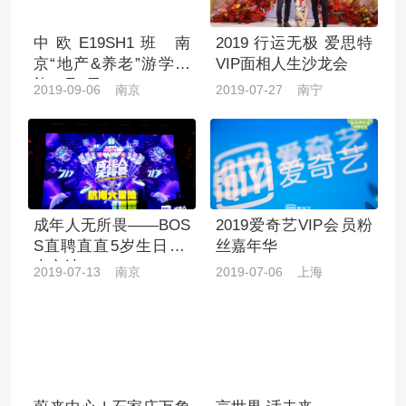
中欧E19SH1班 南
2019 行运无极 爱思特
京“地产&养老”游学之
VIP面相人生沙龙会
旅-9月6日
2019-09-06 南京
2019-07-27 南宁
成年人无所畏——BOS
2019爱奇艺VIP会员粉
S直聘直直5岁生日趴·
丝嘉年华
南京站
2019-07-13 南京
2019-07-06 上海