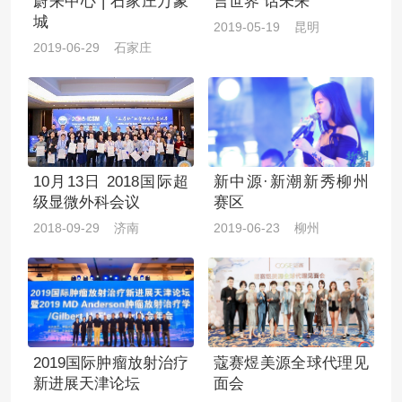
蔚来中心 | 石家庄万象
言世界 话未来
城
2019-05-19 昆明
2019-06-29 石家庄
10月13日 2018国际超
新中源·新潮新秀柳州
级显微外科会议
赛区
2018-09-29 济南
2019-06-23 柳州
2019国际肿瘤放射治疗
蔻赛煜美源全球代理见
新进展天津论坛
面会