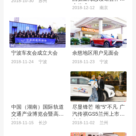
2018-10-30 苏州
念仪式
2018-12-12 南京
宁波车友会成立大会
余慈地区用户见面会
2018-11-24 宁波
2018-11-23 宁波
中国（湖南）国际轨道
尽显锋芒 唯“5”不凡 广
交通产业博览会暨高峰
汽传祺GS5兰州上市发
论坛
布会
2018-11-15 长沙
2018-11-02 兰州