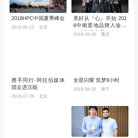
2018HPC中国夏季峰会
美好从『心』开始 201
8中南置地品牌入渝暨
2018-06-22 北京
中南玖宸产品发布会
2018-09-25 重庆
携手同行-阿拉伯媒体
全星闪耀 筑梦8小时
团走进汉能
2018-08-26 南宁
2018-07-09 北京