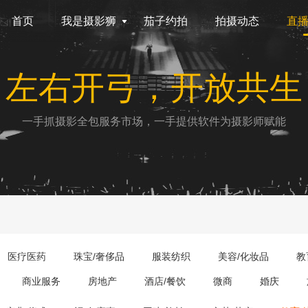
首页
我是摄影狮
茄子约拍
拍摄动态
直
左右开弓，开放共生
一手抓摄影全包服务市场，一手提供软件为摄影师赋能
医疗医药
珠宝/奢侈品
服装纺织
美容/化妆品
教
商业服务
房地产
酒店/餐饮
微商
婚庆