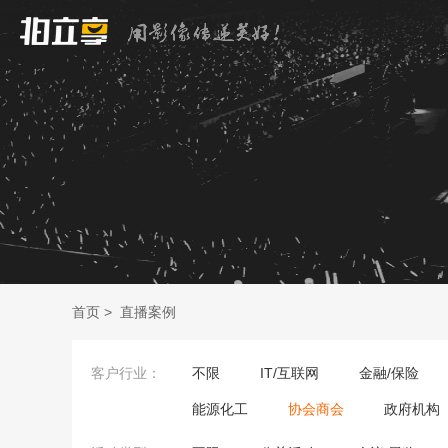
首页
>
直播案例
客户行业：
不限
IT/互联网
金融/保险
能源化工
协会商会
政府机构