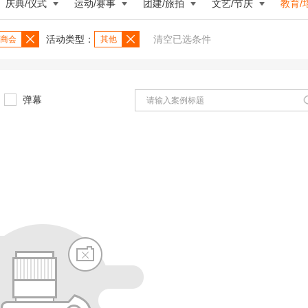
庆典/仪式
运动/赛事
团建/旅拍
文艺/节庆
教育/
活动类型：
清空已选条件
商会
其他
弹幕