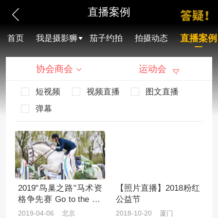
直播案例
直播案例
首页
我是摄影狮
茄子约拍
拍摄动态
协会商会
运动会
短视频
视频直播
图文直播
弹幕
2019"鸟巢之路"马术资
【照片直播】2018粉红
格争先赛 Go to the Bir
公益节
d's Nest
2019-04-06 北京
2018-10-20 厦门