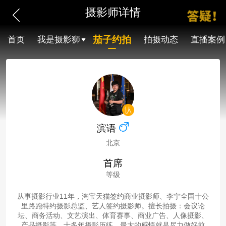
摄影师详情
茄子约拍
首页
我是摄影狮
拍摄动态
直播案例
滨语
北京
首席
等级
从事摄影行业11年，淘宝天猫签约商业摄影师、李宁全国十公
里路跑特约摄影总监、艺人签约摄影师。擅长拍摄：会议论
坛、商务活动、文艺演出、体育赛事、商业广告、人像摄影、
产品摄影等。十多年摄影历练，最大的感悟就是尽力做好前