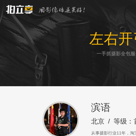
左右开
一手抓摄影全包服
滨语
北京
/
等级：
从事摄影行业11年，