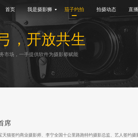
首页
我是摄影狮
茄子约拍
拍摄动态
直
弓，开放共生
务市场，一手提供软件为摄影师赋能
首席
淘宝天猫签约商业摄影师、李宁全国十公里路跑特约摄影总监、艺人签约摄