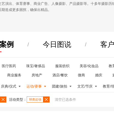
文艺演出、体育赛事、商业广告、人像摄影、产品摄影等。十多年摄影历
后期造成更多困扰，确保出精品。
案例
今日图说
客
/
/
医疗医药
珠宝/奢侈品
服装纺织
美容/化妆品
教
商业服务
房地产
酒店/餐饮
微商
婚庆
庆典/仪式
运动/赛事
团建/旅拍
文艺/节庆
教育/
活动类型：
清空已选条件
球类运动