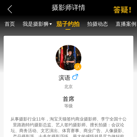
摄影师详情
茄子约拍
首页
我是摄影狮
拍摄动态
直播案例
滨语
北京
首席
等级
从事摄影行业11年，淘宝天猫签约商业摄影师、李宁全国十公
里路跑特约摄影总监、艺人签约摄影师。擅长拍摄：会议论
坛、商务活动、文艺演出、体育赛事、商业广告、人像摄影、
产品摄影等。十多年摄影历练，最大的感悟就是尽力做好前