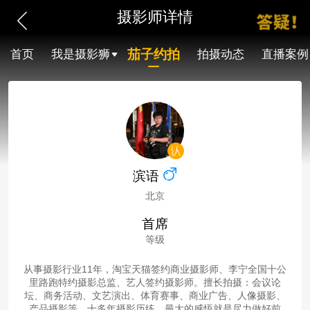
摄影师详情
茄子约拍
首页
我是摄影狮
拍摄动态
直播案例
滨语
北京
首席
等级
从事摄影行业11年，淘宝天猫签约商业摄影师、李宁全国十公
里路跑特约摄影总监、艺人签约摄影师。擅长拍摄：会议论
坛、商务活动、文艺演出、体育赛事、商业广告、人像摄影、
产品摄影等。十多年摄影历练，最大的感悟就是尽力做好前