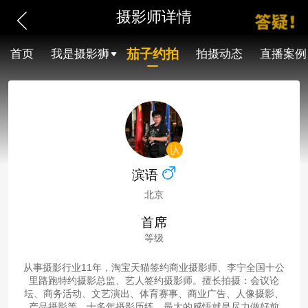
摄影师详情
茄子约拍
首页
我是摄影狮
拍摄动态
直播案例
滨语
北京
首席
等级
从事摄影行业11年，淘宝天猫签约商业摄影师、李宁全国十公
里路跑特约摄影总监、艺人签约摄影师。擅长拍摄：会议论
坛、商务活动、文艺演出、体育赛事、商业广告、人像摄影、
产品摄影等。十多年摄影历练，最大的感悟就是尽力做好前