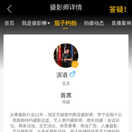
摄影师详情
茄子约拍
首页
我是摄影狮
拍摄动态
直播案例
滨语
北京
首席
等级
从事摄影行业11年，淘宝天猫签约商业摄影师、李宁全国十公
里路跑特约摄影总监、艺人签约摄影师。擅长拍摄：会议论
坛、商务活动、文艺演出、体育赛事、商业广告、人像摄影、
产品摄影等。十多年摄影历练，最大的感悟就是尽力做好前