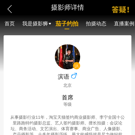
摄影师详情
茄子约拍
首页
我是摄影狮
拍摄动态
直播案例
滨语
北京
首席
等级
从事摄影行业11年，淘宝天猫签约商业摄影师、李宁全国十公
里路跑特约摄影总监、艺人签约摄影师。擅长拍摄：会议论
坛、商务活动、文艺演出、体育赛事、商业广告、人像摄影、
产品摄影等。十多年摄影历练，最大的感悟就是尽力做好前