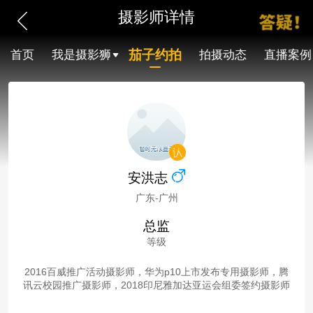
摄影师详情
茄子约拍
首页
我是摄影狮
拍摄动态
直播案例
安洪志
广东-广州
总监
等级
2016百威推广活动摄影师，华为p10上市发布专用摄影师，腾
讯云校园推广摄影师，2018印尼雅加达亚运会组委签约摄影师