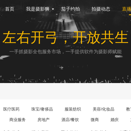
首页
我是摄影狮
茄子约拍
拍摄动态
直
左右开弓，开放共生
一手抓摄影全包服务市场，一手提供软件为摄影师赋能
医疗医药
珠宝/奢侈品
服装纺织
美容/化妆品
教
商业服务
房地产
酒店/餐饮
微商
婚庆