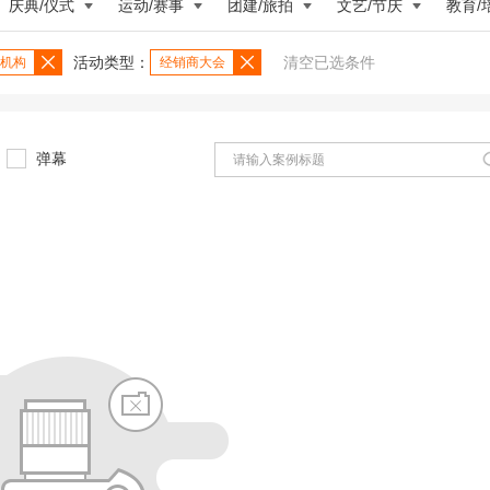
庆典/仪式
运动/赛事
团建/旅拍
文艺/节庆
教育/
活动类型：
清空已选条件
机构
经销商大会
弹幕