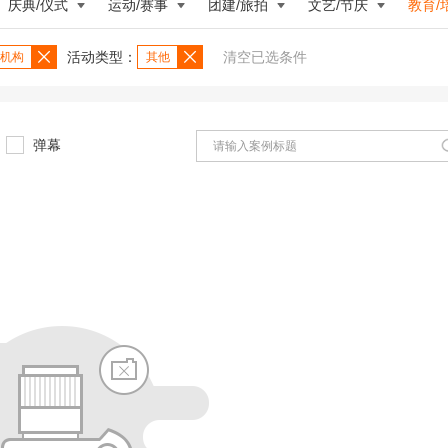
庆典/仪式
运动/赛事
团建/旅拍
文艺/节庆
教育/
活动类型：
清空已选条件
机构
其他
弹幕