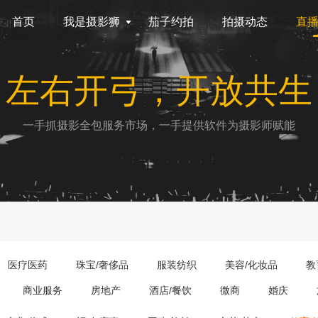
首页
我是摄影狮
茄子约拍
拍摄动态
直
左右开弓，开放共生
一手抓摄影全包服务市场，一手提供软件为摄影师赋能
医疗医药
珠宝/奢侈品
服装纺织
美容/化妆品
教
商业服务
房地产
酒店/餐饮
微商
婚庆