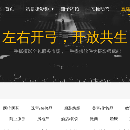
首页
我是摄影狮
茄子约拍
拍摄动态
直
左右开弓，开放共生
一手抓摄影全包服务市场，一手提供软件为摄影师赋能
医疗医药
珠宝/奢侈品
服装纺织
美容/化妆品
教
商业服务
房地产
酒店/餐饮
微商
婚庆