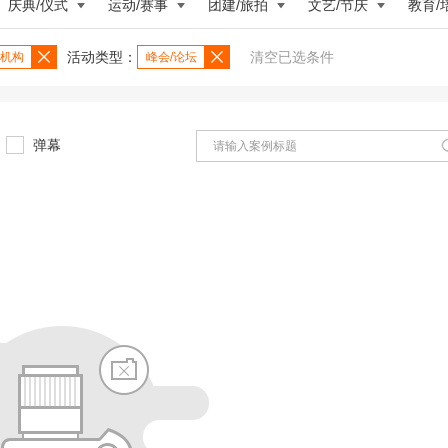
庆典/仪式
运动/赛事
团建/旅拍
文艺/节庆
教育/
活动类型：
清空已选条件
机构
峰会/论坛
弹幕