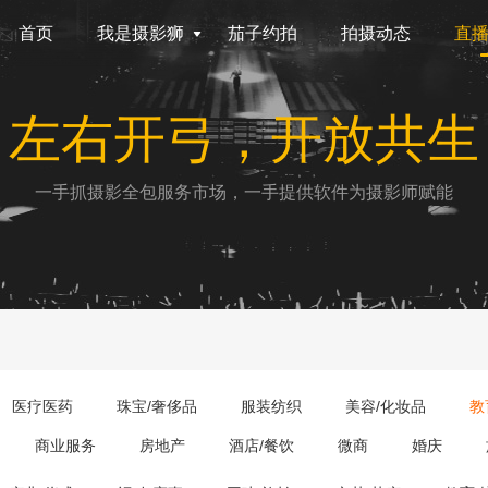
首页
我是摄影狮
茄子约拍
拍摄动态
直
左右开弓，开放共生
一手抓摄影全包服务市场，一手提供软件为摄影师赋能
医疗医药
珠宝/奢侈品
服装纺织
美容/化妆品
教
商业服务
房地产
酒店/餐饮
微商
婚庆