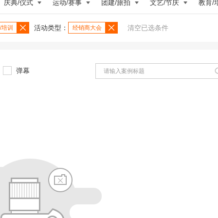
庆典/仪式
运动/赛事
团建/旅拍
文艺/节庆
教育/
活动类型：
清空已选条件
/培训
经销商大会
弹幕