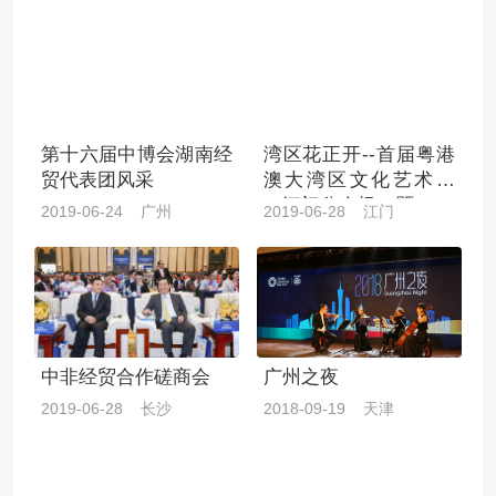
平)授牌仪式暨美食嘉
产业推广暨投资推介会
年华
第十六届中博会湖南经
湾区花正开--首届粤港
贸代表团风采
澳大湾区文化艺术节
（江门分会场）暨2019
2019-06-24 广州
2019-06-28 江门
世界文化遗产嘉年华
中非经贸合作磋商会
广州之夜
2019-06-28 长沙
2018-09-19 天津