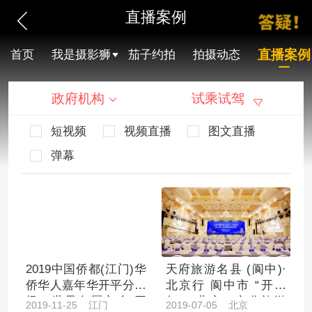
直播案例
直播案例
首页
我是摄影狮
茄子约拍
拍摄动态
政府机构
试乘试驾
短视频
视频直播
图文直播
弹幕
2019中国侨都(江门)华
天府旅游名县 (阆中)·
侨华人嘉年华开平分会
北京行 阆中市 “开放
场、世界名厨之乡(开
年”（北京）文化旅游
2019-11-25 江门
2019-07-05 北京