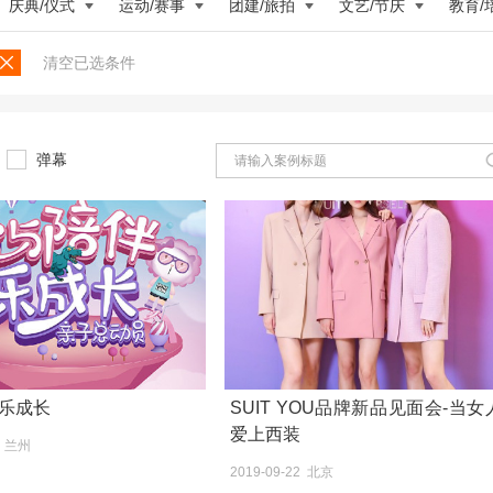
庆典/仪式
运动/赛事
团建/旅拍
文艺/节庆
教育/
清空已选条件
弹幕
乐成长
SUIT YOU品牌新品见面会-当女
爱上西装
4 兰州
2019-09-22 北京