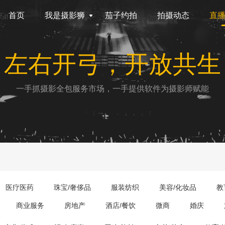
首页
我是摄影狮
茄子约拍
拍摄动态
直
左右开弓，开放共生
一手抓摄影全包服务市场，一手提供软件为摄影师赋能
医疗医药
珠宝/奢侈品
服装纺织
美容/化妆品
教
商业服务
房地产
酒店/餐饮
微商
婚庆