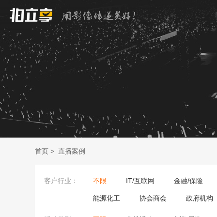
首页
>
直播案例
客户行业：
不限
IT/互联网
金融/保险
能源化工
协会商会
政府机构