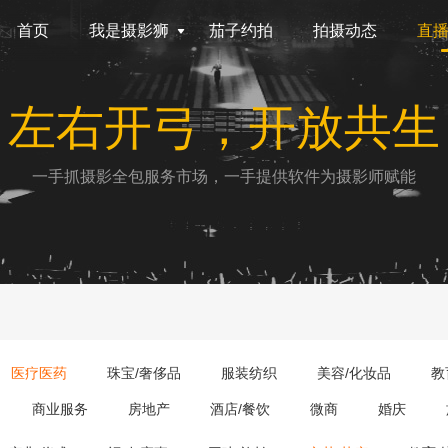
首页
我是摄影狮
茄子约拍
拍摄动态
直
左右开弓，开放共生
一手抓摄影全包服务市场，一手提供软件为摄影师赋能
医疗医药
珠宝/奢侈品
服装纺织
美容/化妆品
教
商业服务
房地产
酒店/餐饮
微商
婚庆