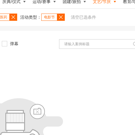
庆典/仪式
运动/赛事
团建/旅拍
文艺/节庆
教育/
活动类型：
清空已选条件
医药
电影节
弹幕